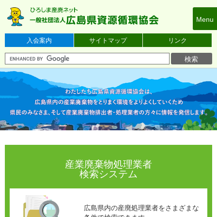
本
文
Menu
へ
ス
入会案内
サイトマップ
リンク
キ
ッ
プ
産業廃棄物処理業者
検索システム
広島県内の産廃処理業者を
さまざまな