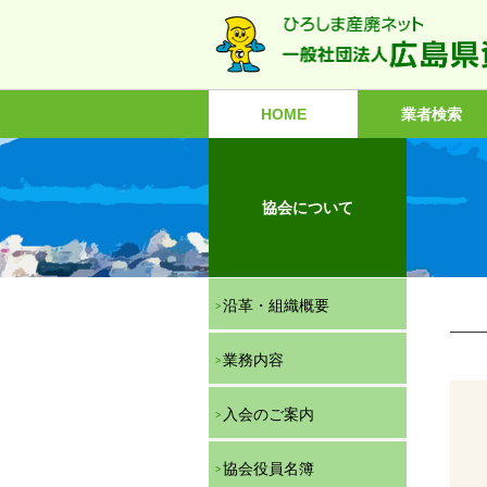
本
文
へ
ス
キ
HOME
業者検索
ッ
プ
協会について
沿革・組織概要
業務内容
入会のご案内
協会役員名簿