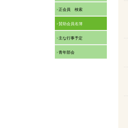
正会員 検索
賛助会員名簿
主な行事予定
青年部会