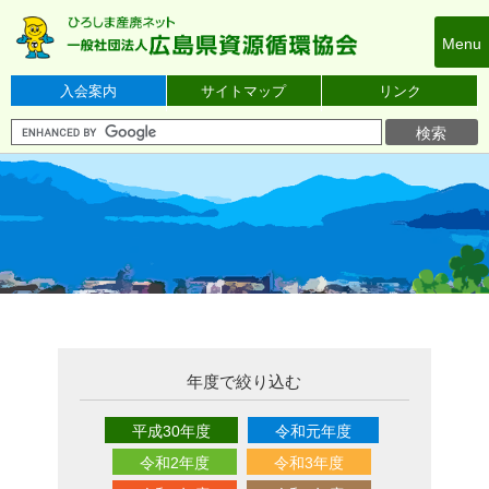
本
文
Menu
へ
ス
入会案内
サイトマップ
リンク
キ
ッ
プ
年度で絞り込む
平成30年度
令和元年度
令和2年度
令和3年度