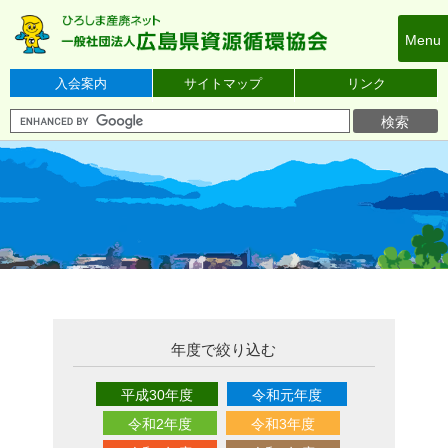
本
文
Menu
へ
ス
入会案内
サイトマップ
リンク
キ
ッ
プ
年度で絞り込む
平成30年度
令和元年度
令和2年度
令和3年度