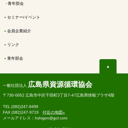
青年部会
セミナー/イベント
会員企業紹介
リンク
青年部会
▲
広島県資源循環協会
一般社団法人
〒730-0052 広島市中区千田町3丁目7-47広島県情報プラザ4階
TEL (082)247-8499
FAX (082)247-9719
付近の地図»
メールアドレス：hshigen@gol.com